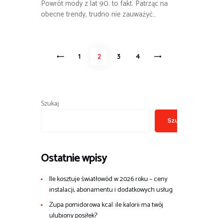
Powrót mody z lat 90. to fakt. Patrząc na
obecne trendy, trudno nie zauważyć…
Stronicowanie
<
PAGE
1
PAGE
2
PAGE
3
>
PAGE
4
wpisów
Szukaj
Szukaj
Ostatnie wpisy
Ile kosztuje światłowód w 2026 roku – ceny
instalacji, abonamentu i dodatkowych usług
Zupa pomidorowa kcal: ile kalorii ma twój
ulubiony posiłek?