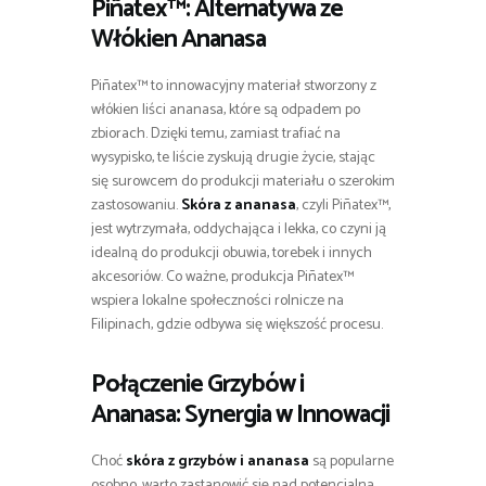
Piñatex™: Alternatywa ze
Włókien Ananasa
Piñatex™ to innowacyjny materiał stworzony z
włókien liści ananasa, które są odpadem po
zbiorach. Dzięki temu, zamiast trafiać na
wysypisko, te liście zyskują drugie życie, stając
się surowcem do produkcji materiału o szerokim
zastosowaniu.
Skóra z ananasa
, czyli Piñatex™,
jest wytrzymała, oddychająca i lekka, co czyni ją
idealną do produkcji obuwia, torebek i innych
akcesoriów. Co ważne, produkcja Piñatex™
wspiera lokalne społeczności rolnicze na
Filipinach, gdzie odbywa się większość procesu.
Połączenie Grzybów i
Ananasa: Synergia w Innowacji
Choć
skóra z grzybów i ananasa
są popularne
osobno, warto zastanowić się nad potencjalną