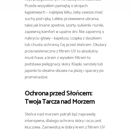
Przede wszystkim pamiętaj o strojach
kąpielowych – najlepiej kilku, żeby zawsze mieć
suchy pod ręką. Lekkie, przewiewne ubrania,
takie jak lniane spodnie, szorty, sukienki i tuniki,
zapewnią komfort w upalne dni. Nie zapomnij o
nakryciu głowy – kapelusz, czapka z daszkiem
lub chusta ochronią Cię przed słońcem. Okulary
przeciwsłoneczne z filtrem UV to absolutny
must-have, a krem z wysokim filtrem to
podstawa pielęgnacji skóry. Klapki, sandały lub
japonki to idealne obuwie na plażę i spacery po
promenadzie.
Ochrona przed Słońcem:
Twoja Tarcza nad Morzem
Słońce nad morzem potrafi być naprawdę
intensywne, dlatego ochrona skóry i oczu jest
kluczowa. Zainwestuj w dobry krem z filtrem UV