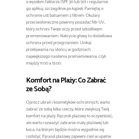
o wysokim faktorze (SPF 30 lub 50) i regularnie
go aplikuj, szczególnie po kąpieli. Pamiętaj o
ochronie ust balsamem z filtrem. Okulary
przeciwsłoneczne powinny posiadać filtr UV,
który ochroni Twoje oczy przed szkodliwym
promieniowaniem. Nakrycie głowy to dodatkowa
ochrona przed przegrzaniem. Unikaj
przebywania na słońcu w godzinach
największego nasilenia promieniowania, czyli
między 11:00 a 15:00.
Komfort na Plaży: Co Zabrać
ze Sobą?
Oprócz ubrań i kosmetyków ochronnych, warto
zabrać ze sobą kilka rzeczy, które zwiększą Twój
komfort na plaży. Ręcznik plażowy to oczywistość,
ale warto rozważyć zabranie maty plażowej lub
koca, na którym będzie można wygodnie się
rozłożyć. Parasol plażowy zapewni cień w upalne