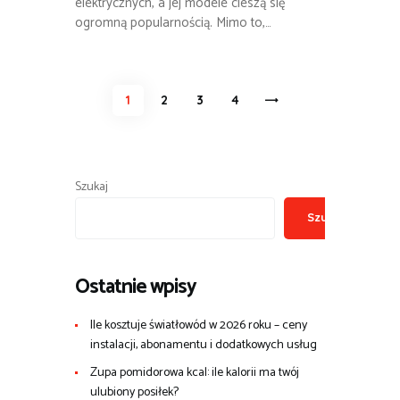
elektrycznych, a jej modele cieszą się
ogromną popularnością. Mimo to,…
Stronicowanie
PAGE
1
PAGE
2
PAGE
3
>
PAGE
4
wpisów
Szukaj
Szukaj
Ostatnie wpisy
Ile kosztuje światłowód w 2026 roku – ceny
instalacji, abonamentu i dodatkowych usług
Zupa pomidorowa kcal: ile kalorii ma twój
ulubiony posiłek?