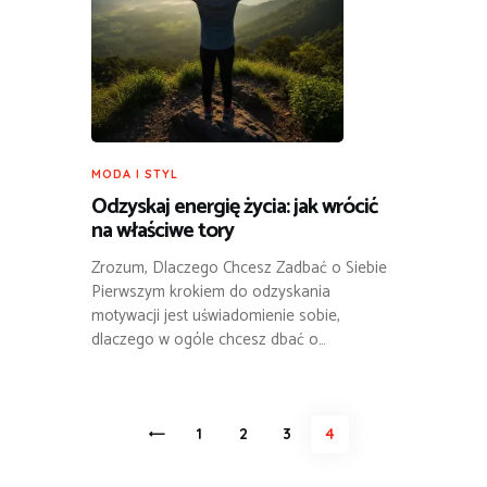
MODA I STYL
Odzyskaj energię życia: jak wrócić
na właściwe tory
Zrozum, Dlaczego Chcesz Zadbać o Siebie
Pierwszym krokiem do odzyskania
motywacji jest uświadomienie sobie,
dlaczego w ogóle chcesz dbać o…
Stronicowanie
<
PAGE
1
PAGE
2
PAGE
3
PAGE
4
wpisów