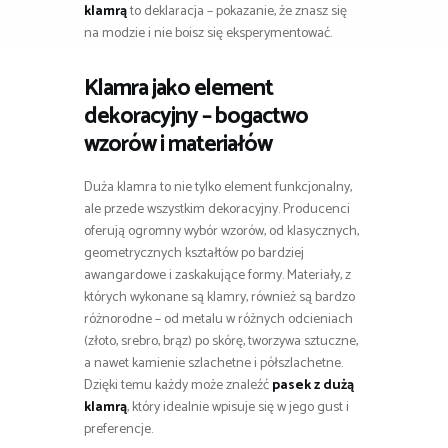
klamrą
to deklaracja – pokazanie, że znasz się
na modzie i nie boisz się eksperymentować.
Klamra jako element
dekoracyjny – bogactwo
wzorów i materiałów
Duża klamra to nie tylko element funkcjonalny,
ale przede wszystkim dekoracyjny. Producenci
oferują ogromny wybór wzorów, od klasycznych,
geometrycznych kształtów po bardziej
awangardowe i zaskakujące formy. Materiały, z
których wykonane są klamry, również są bardzo
różnorodne – od metalu w różnych odcieniach
(złoto, srebro, brąz) po skórę, tworzywa sztuczne,
a nawet kamienie szlachetne i półszlachetne.
Dzięki temu każdy może znaleźć
pasek z dużą
klamrą
, który idealnie wpisuje się w jego gust i
preferencje.