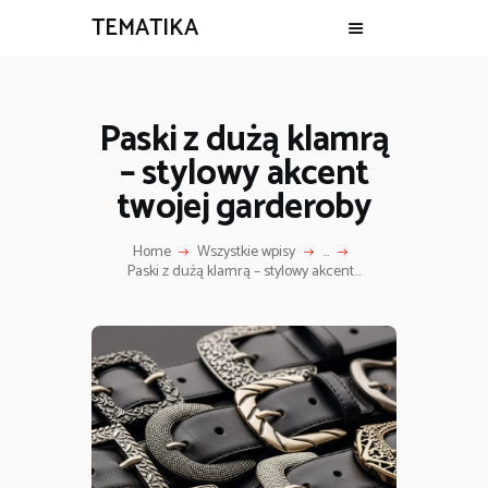
TEMATIKA
Paski z dużą klamrą
– stylowy akcent
twojej garderoby
Home
Wszystkie wpisy
...
Paski z dużą klamrą – stylowy akcent...