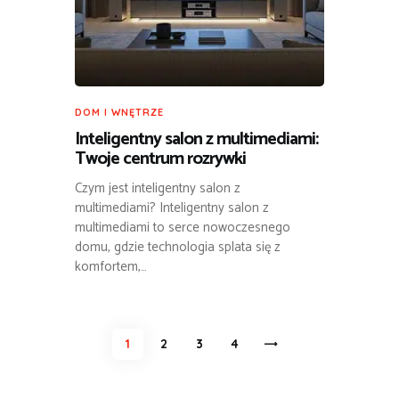
DOM I WNĘTRZE
Inteligentny salon z multimediami:
Twoje centrum rozrywki
Czym jest inteligentny salon z
multimediami? Inteligentny salon z
multimediami to serce nowoczesnego
domu, gdzie technologia splata się z
komfortem,…
Stronicowanie
PAGE
1
PAGE
2
PAGE
3
>
PAGE
4
wpisów