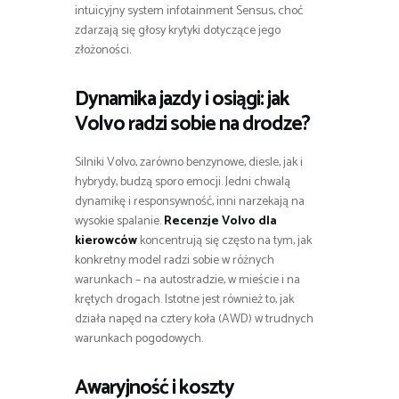
intuicyjny system infotainment Sensus, choć
zdarzają się głosy krytyki dotyczące jego
złożoności.
Dynamika jazdy i osiągi: jak
Volvo radzi sobie na drodze?
Silniki Volvo, zarówno benzynowe, diesle, jak i
hybrydy, budzą sporo emocji. Jedni chwalą
dynamikę i responsywność, inni narzekają na
wysokie spalanie.
Recenzje Volvo dla
kierowców
koncentrują się często na tym, jak
konkretny model radzi sobie w różnych
warunkach – na autostradzie, w mieście i na
krętych drogach. Istotne jest również to, jak
działa napęd na cztery koła (AWD) w trudnych
warunkach pogodowych.
Awaryjność i koszty