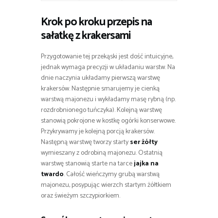
Krok po kroku przepis na
sałatkę z krakersami
Przygotowanie tej przekąski jest dość intuicyjne,
jednak wymaga precyzji w układaniu warstw. Na
dnie naczynia układamy pierwszą warstwę
krakersów. Następnie smarujemy je cienką
warstwą majonezu i wykładamy masę rybną (np.
rozdrobnionego tuńczyka). Kolejną warstwę
stanowią pokrojone w kostkę ogórki konserwowe.
Przykrywamy je kolejną porcją krakersów.
Następną warstwę tworzy starty
ser żółty
wymieszany z odrobiną majonezu. Ostatnią
warstwę stanowią starte na tarce
jajka na
twardo
. Całość wieńczymy grubą warstwą
majonezu, posypując wierzch startym żółtkiem
oraz świeżym szczypiorkiem.