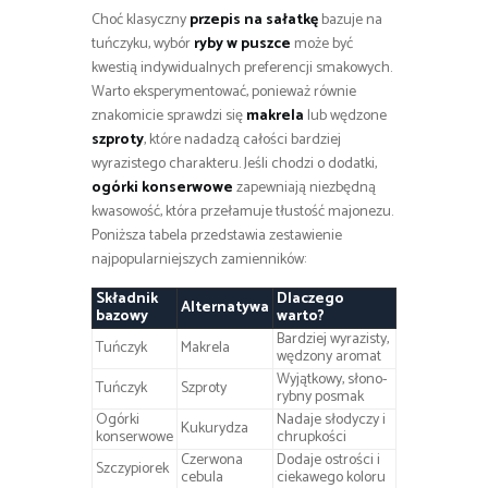
Choć klasyczny
przepis na sałatkę
bazuje na
tuńczyku, wybór
ryby w puszce
może być
kwestią indywidualnych preferencji smakowych.
Warto eksperymentować, ponieważ równie
znakomicie sprawdzi się
makrela
lub wędzone
szproty
, które nadadzą całości bardziej
wyrazistego charakteru. Jeśli chodzi o dodatki,
ogórki konserwowe
zapewniają niezbędną
kwasowość, która przełamuje tłustość majonezu.
Poniższa tabela przedstawia zestawienie
najpopularniejszych zamienników:
Składnik
Dlaczego
Alternatywa
bazowy
warto?
Bardziej wyrazisty,
Tuńczyk
Makrela
wędzony aromat
Wyjątkowy, słono-
Tuńczyk
Szproty
rybny posmak
Ogórki
Nadaje słodyczy i
Kukurydza
konserwowe
chrupkości
Czerwona
Dodaje ostrości i
Szczypiorek
cebula
ciekawego koloru