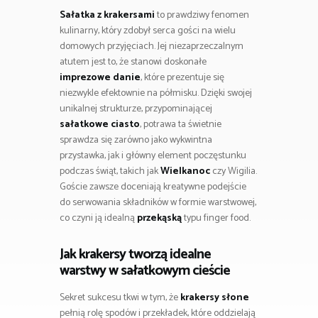
Sałatka z krakersami
to prawdziwy fenomen
kulinarny, który zdobył serca gości na wielu
domowych przyjęciach. Jej niezaprzeczalnym
atutem jest to, że stanowi doskonałe
imprezowe danie
, które prezentuje się
niezwykle efektownie na półmisku. Dzięki swojej
unikalnej strukturze, przypominającej
sałatkowe ciasto
, potrawa ta świetnie
sprawdza się zarówno jako wykwintna
przystawka, jak i główny element poczęstunku
podczas świąt, takich jak
Wielkanoc
czy Wigilia.
Goście zawsze doceniają kreatywne podejście
do serwowania składników w formie warstwowej,
co czyni ją idealną
przekąską
typu finger food.
Jak krakersy tworzą idealne
warstwy w sałatkowym cieście
Sekret sukcesu tkwi w tym, że
krakersy słone
pełnią rolę spodów i przekładek, które oddzielają