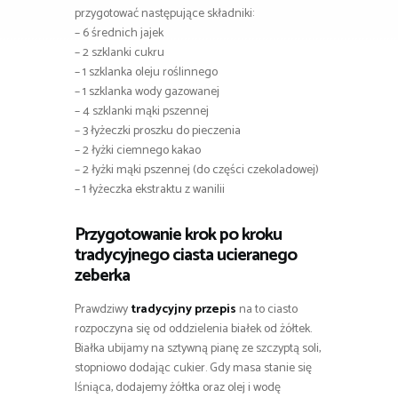
przygotować następujące składniki:
– 6 średnich jajek
– 2 szklanki cukru
– 1 szklanka oleju roślinnego
– 1 szklanka wody gazowanej
– 4 szklanki mąki pszennej
– 3 łyżeczki proszku do pieczenia
– 2 łyżki ciemnego kakao
– 2 łyżki mąki pszennej (do części czekoladowej)
– 1 łyżeczka ekstraktu z wanilii
Przygotowanie krok po kroku
tradycyjnego ciasta ucieranego
zeberka
Prawdziwy
tradycyjny przepis
na to ciasto
rozpoczyna się od oddzielenia białek od żółtek.
Białka ubijamy na sztywną pianę ze szczyptą soli,
stopniowo dodając cukier. Gdy masa stanie się
lśniąca, dodajemy żółtka oraz olej i wodę