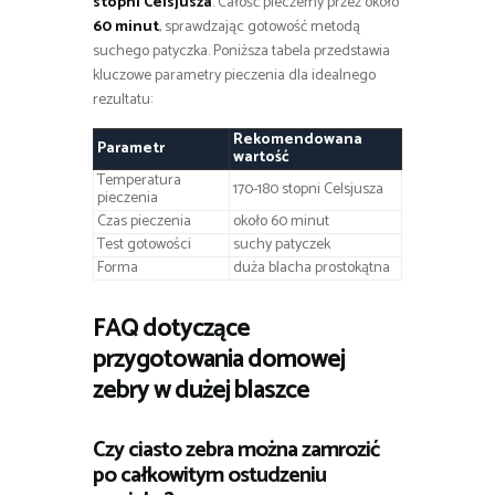
stopni Celsjusza
. Całość pieczemy przez około
60 minut
, sprawdzając gotowość metodą
suchego patyczka. Poniższa tabela przedstawia
kluczowe parametry pieczenia dla idealnego
rezultatu:
Rekomendowana
Parametr
wartość
Temperatura
170-180 stopni Celsjusza
pieczenia
Czas pieczenia
około 60 minut
Test gotowości
suchy patyczek
Forma
duża blacha prostokątna
FAQ dotyczące
przygotowania domowej
zebry w dużej blaszce
Czy ciasto zebra można zamrozić
po całkowitym ostudzeniu