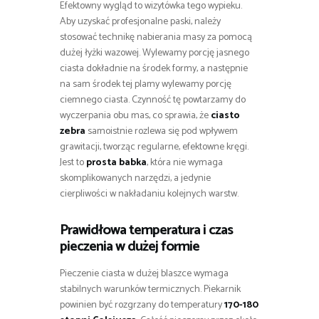
Efektowny wygląd to wizytówka tego wypieku.
Aby uzyskać profesjonalne paski, należy
stosować technikę nabierania masy za pomocą
dużej łyżki wazowej. Wylewamy porcję jasnego
ciasta dokładnie na środek formy, a następnie
na sam środek tej plamy wylewamy porcję
ciemnego ciasta. Czynność tę powtarzamy do
wyczerpania obu mas, co sprawia, że
ciasto
zebra
samoistnie rozlewa się pod wpływem
grawitacji, tworząc regularne, efektowne kręgi.
Jest to
prosta babka
, która nie wymaga
skomplikowanych narzędzi, a jedynie
cierpliwości w nakładaniu kolejnych warstw.
Prawidłowa temperatura i czas
pieczenia w dużej formie
Pieczenie ciasta w dużej blaszce wymaga
stabilnych warunków termicznych. Piekarnik
powinien być rozgrzany do temperatury
170-180