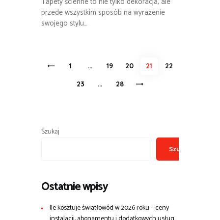
Tapety ścienne to nie tylko dekoracja, ale
przede wszystkim sposób na wyrażenie
swojego stylu…
Stronicowanie
<
PAGE
1
…
PAGE
19
PAGE
20
PAGE
21
PAGE
22
wpisów
PAGE
23
…
>
PAGE
28
Szukaj
Szukaj
Ostatnie wpisy
Ile kosztuje światłowód w 2026 roku – ceny
instalacji, abonamentu i dodatkowych usług