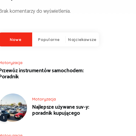
Brak komentarzy do wyświetlenia.
Nowe
Popularne
Najciekawsze
Motoryzacja
Przewóz instrumentów samochodem:
Poradnik
Motoryzacja
Najlepsze używane suv-y:
poradnik kupującego
Motoryzacja