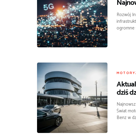
Najnow
Rozwój In
infrastruk
ogromne ś
MOTORY
Aktual
dziś dz
Najnowsze
Świat mot
Benz w dzi