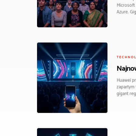
Microsoft
Azure. Gi
TECHNO
Najnow
Huawei pr
zapartym 
gigant re