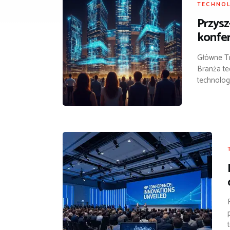
TECHNO
Przysz
konfe
Główne Tr
Branża te
technolog