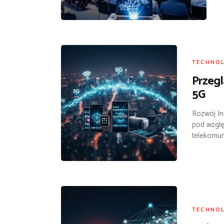
TECHNO
Przegl
5G
Rozwój In
pod wzglę
telekomun
TECHNO