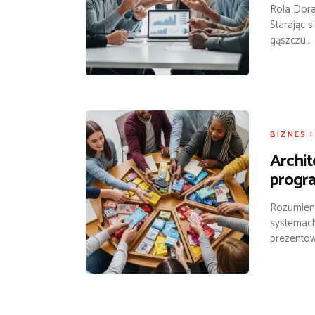
Rola Dora
Starając s
gąszczu…
BIZNES 
Archit
progr
Rozumieni
systemach
prezentow