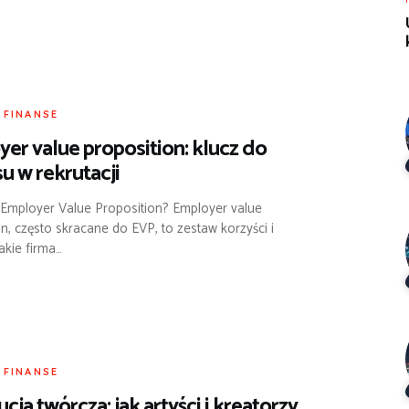
I FINANSE
er value proposition: klucz do
u w rekrutacji
t Employer Value Proposition? Employer value
n, często skracane do EVP, to zestaw korzyści i
jakie firma…
I FINANSE
cja twórcza: jak artyści i kreatorzy