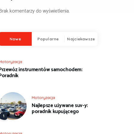
Brak komentarzy do wyświetlenia.
Nowe
Popularne
Najciekawsze
Motoryzacja
Przewóz instrumentów samochodem:
Poradnik
Motoryzacja
Najlepsze używane suv-y:
poradnik kupującego
Motoryzacja