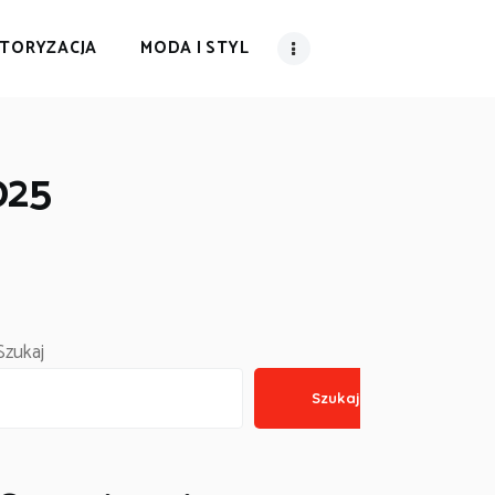
TORYZACJA
MODA I STYL
025
Szukaj
Szukaj