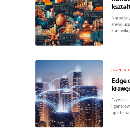
kształ
Narodziny
zrewolucj
komunikuj
BIZNES 
Edge c
krawęd
Czym jest
i generow
oparte na