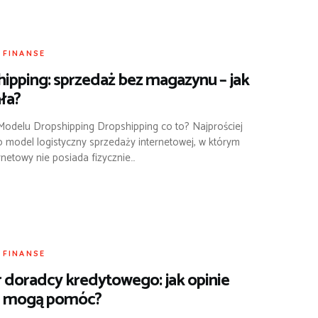
I FINANSE
ipping: sprzedaż bez magazynu – jak
ała?
 Modelu Dropshipping Dropshipping co to? Najprościej
o model logistyczny sprzedaży internetowej, w którym
rnetowy nie posiada fizycznie…
I FINANSE
doradcy kredytowego: jak opinie
h mogą pomóc?