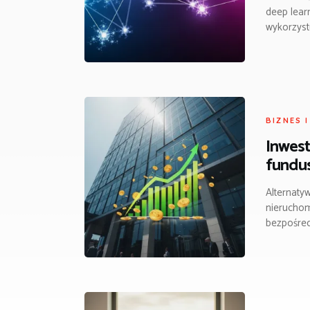
deep lear
wykorzyst
BIZNES 
Inwest
fundu
Alternaty
nieruchomo
bezpośred