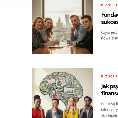
BIZNES 
Fundac
sukces
Czym jest
nowa inst
BIZNES 
Jak ps
finan
Co to są 
interdyscy
aby lepiej