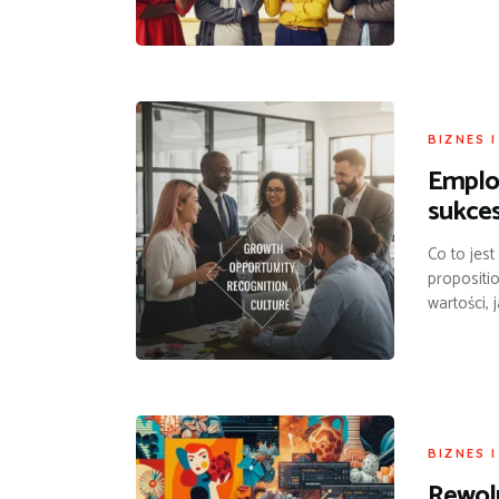
BIZNES 
Employ
sukces
Co to jes
propositio
wartości, 
BIZNES 
Rewolu