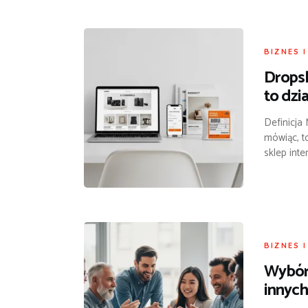
BIZNES 
Dropsh
to dzi
Definicja
mówiąc, t
sklep inte
BIZNES 
Wybór 
innyc